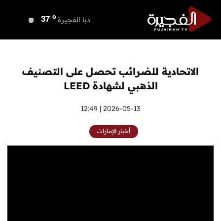
o
دبي
37
o
دبا الفجيرة
37
o
مسافي
37
o
الشارقة
37
o
عجمان
36
الاتحادية للضرائب تحصل على التصنيف
o
أم القيوين
36
الذهبي لشهادة LEED
o
راس الخيمة
38
o
الفجيرة
2026-05-13 | 12:49
36
أخبار الإمارات