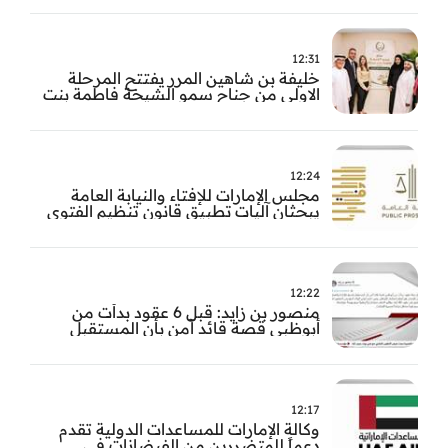
12:31
خليفة بن شاهين المرر يفتتح المرحلة
الاولى من جناح سمو الشيخة فاطمة بنت
مبارك للجراحة النسائية والتوليد في
مستشفى المقاصد
12:24
مجلس الإمارات للإفتاء والنيابة العامة
يبحثان آليات تطبيق قانون تنظيم الفتوى
وضبط المخالفات
12:22
منصور بن زايد: قبل 6 عقود بدأت من
أبوظبي قصة قائد آمن بأن المستقبل
يُصنع بالإرادة والعمل
12:17
وكالة الإمارات للمساعدات الدولية تقدم
دعماً للمتضررين من الفيضانات في