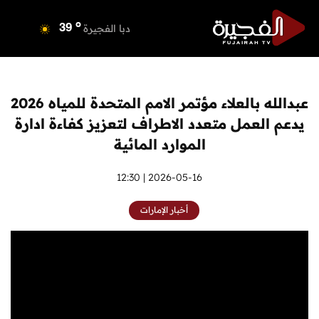
o
دبي
39
o
دبا الفجيرة
39
o
مسافي
39
o
الشارقة
39
o
عجمان
39
عبدالله بالعلاء مؤتمر الامم المتحدة للمياه 2026
o
أم القيوين
38
يدعم العمل متعدد الاطراف لتعزيز كفاءة ادارة
o
راس الخيمة
40
الموارد المائية
o
الفجيرة
37
2026-05-16 | 12:30
أخبار الإمارات