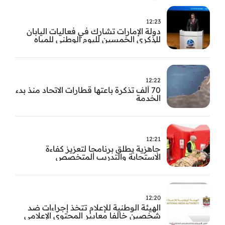
12:23
دولة الإمارات تشارك في فعاليات اليابان
للذكرى الخمسين لليوم الوطني للمياه
وأسبوع المياه
12:22
70 ألف تذكرة باعتها قطارات الاتحاد منذ بدء
الخدمة
12:21
جاهزية يطلق برنامجا لتعزيز كفاءة
الاستجابة والتدريب المتخصص
12:20
الهيئة الوطنية للإعلام تتخذ إجراءات ضد
شخصين خالفا معايير المحتوى الإعلامي