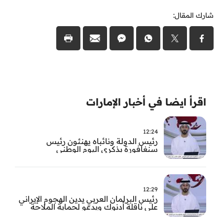
شارك المقال:
اقرأ ايضا في أخبار الإمارات
12:24
رئيس الدولة ونائباه يهنئون رئيس
سنغافورة بذكرى اليوم الوطني
12:29
رئيس البرلمان العربي يدين الهجوم الإيراني
على ناقلة أدنوك ويدعو لحماية الملاحة
الدولية