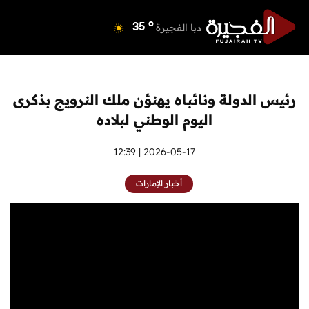
o
دبي
39
o
دبا الفجيرة
35
o
مسافي
35
o
الشارقة
41
o
عجمان
40
رئيس الدولة ونائباه يهنؤن ملك النرويج بذكرى
o
أم القيوين
39
اليوم الوطني لبلاده
o
راس الخيمة
40
o
الفجيرة
2026-05-17 | 12:39
34
أخبار الإمارات