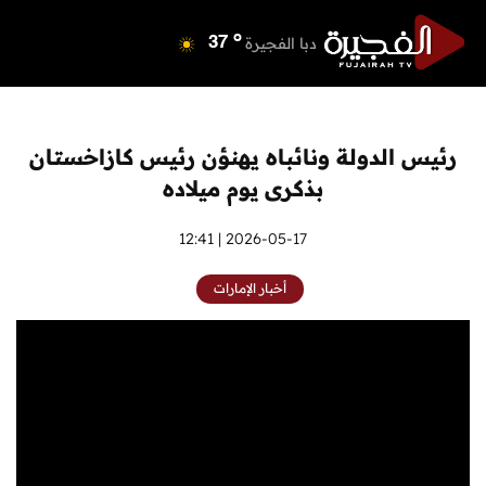
o
دبي
39
o
دبا الفجيرة
37
o
مسافي
37
o
الشارقة
41
o
عجمان
40
رئيس الدولة ونائباه يهنؤن رئيس كازاخستان
o
أم القيوين
39
بذكرى يوم ميلاده
o
راس الخيمة
38
o
الفجيرة
2026-05-17 | 12:41
36
أخبار الإمارات