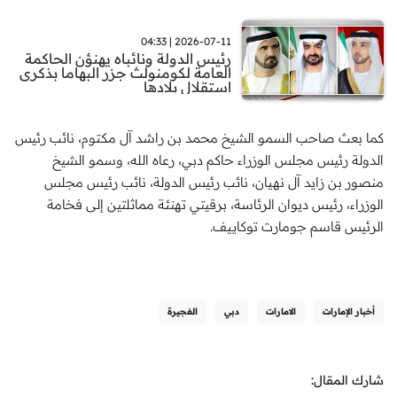
2026-07-11 | 04:33
رئيس الدولة ونائباه يهنؤن الحاكمة
العامة لكومنولث جزر البهاما بذكرى
استقلال بلادها
كما بعث صاحب السمو الشيخ محمد بن راشد آل مكتوم، نائب رئيس
الدولة رئيس مجلس الوزراء حاكم دبي، رعاه الله، وسمو الشيخ
منصور بن زايد آل نهيان، نائب رئيس الدولة، نائب رئيس مجلس
الوزراء، رئيس ديوان الرئاسة، برقيتي تهنئة مماثلتين إلى فخامة
الرئيس قاسم جومارت توكاييف.
أخبار الإمارات
الامارات
دبي
الفجيرة
شارك المقال: