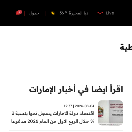
o
دبي
36
o
دبا الفجيرة
36
3
Live
جدول
o
مسافي
36
o
الشارقة
36
o
عجمان
35
طية
o
أم القيوين
36
o
راس الخيمة
36
o
الفجيرة
35
اقرأ ايضا في أخبار الإمارات
2026-08-04 | 12:37
اقتصاد دولة الامارات يسجل نموا بنسبة 3
% خلال الربع الاول من العام 2026 مدفوعا
بأداء القطاعات غير النفطية