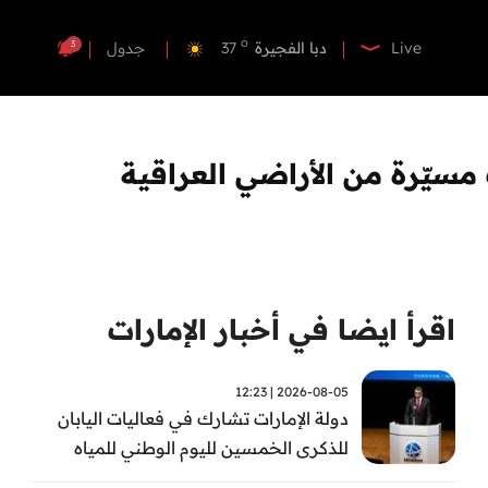
o
دبي
36
o
دبا الفجيرة
37
3
Live
جدول
o
مسافي
37
o
الشارقة
36
o
عجمان
35
 مسيّرة من الأراضي العراقية
o
أم القيوين
35
o
راس الخيمة
36
o
الفجيرة
36
اقرأ ايضا في أخبار الإمارات
2026-08-05 | 12:23
دولة الإمارات تشارك في فعاليات اليابان
للذكرى الخمسين لليوم الوطني للمياه
وأسبوع المياه