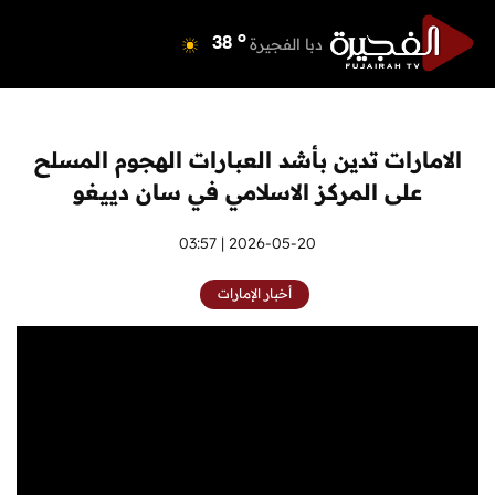
o
دبي
39
o
دبا الفجيرة
38
o
مسافي
38
o
الشارقة
41
o
عجمان
39
الامارات تدين بأشد العبارات الهجوم المسلح
o
أم القيوين
39
على المركز الاسلامي في سان دييغو
o
راس الخيمة
38
o
الفجيرة
2026-05-20 | 03:57
37
أخبار الإمارات