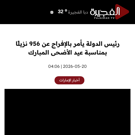
o
دبي
40
o
دبا الفجيرة
32
o
مسافي
32
o
الشارقة
39
o
عجمان
40
رئيس الدولة يأمر بالإفراج عن 956 نزيلًا
o
أم القيوين
40
بمناسبة عيد الأضحى المبارك
o
راس الخيمة
38
o
الفجيرة
2026-05-20 | 04:06
31
أخبار الإمارات