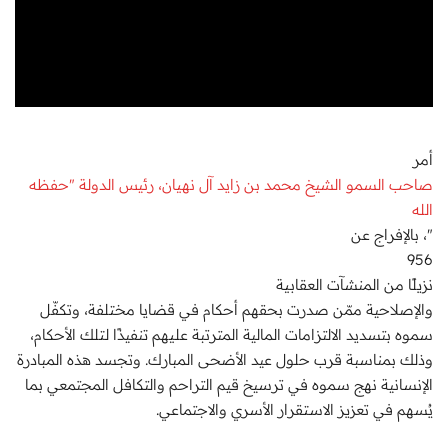
أمر
صاحب السمو الشيخ محمد بن زايد آل نهيان، رئيس الدولة "حفظه
الله
"، بالإفراج عن
956
نزيلًا من المنشآت العقابية
والإصلاحية ممّن صدرت بحقهم أحكام في قضايا مختلفة، وتكفّل
سموه بتسديد الالتزامات المالية المترتبة عليهم تنفيذًا لتلك الأحكام،
وذلك بمناسبة قرب حلول عيد الأضحى المبارك. وتجسد هذه المبادرة
الإنسانية نهج سموه في ترسيخ قيم التراحم والتكافل المجتمعي بما
يُسهم في تعزيز الاستقرار الأسري والاجتماعي.