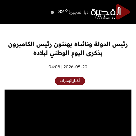
o
دبي
40
o
دبا الفجيرة
32
o
مسافي
32
o
الشارقة
40
o
عجمان
40
رئيس الدولة ونائباه يهنئون رئيس الكاميرون
o
أم القيوين
40
بذكرى اليوم الوطني لبلاده
o
راس الخيمة
40
o
الفجيرة
2026-05-20 | 04:08
32
أخبار الإمارات