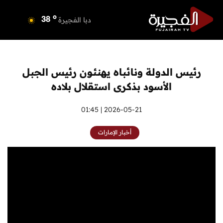
o
دبي
38
o
دبا الفجيرة
38
o
مسافي
38
o
الشارقة
39
o
عجمان
39
رئيس الدولة ونائباه يهنئون رئيس الجبل
o
أم القيوين
38
الأسود بذكرى استقلال بلاده
o
راس الخيمة
40
o
الفجيرة
2026-05-21 | 01:45
37
أخبار الإمارات