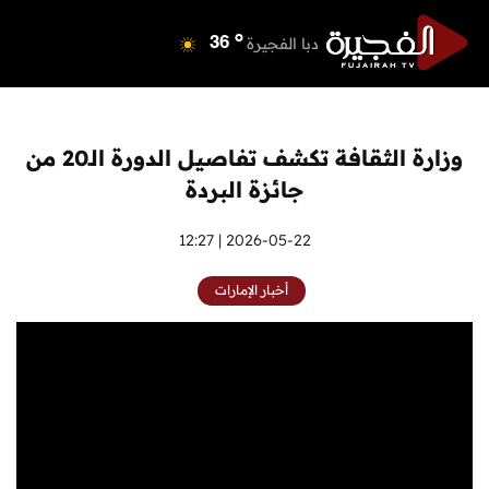
o
دبي
40
o
دبا الفجيرة
36
o
مسافي
36
o
الشارقة
42
o
عجمان
41
وزارة الثقافة تكشف تفاصيل الدورة الـ20 من
o
أم القيوين
40
جائزة البردة
o
راس الخيمة
39
o
الفجيرة
2026-05-22 | 12:27
35
أخبار الإمارات