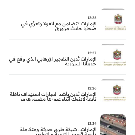
12:28
الإمارات تتضامن مع أنغولا وتعزّي في
ضحايا حادث مروري
12:27
الإمارات تُدين التفجير الإرهابي الذي وقع في
جرمانا السورية
12:26
الإمارات تُدين بأشد العبارات استهداف ناقلة
تابعة لأدنوك أثناء عبورها مضيق هرمز
12:24
الإمارات.. شبكة طرق حديثة ومتكاملة
داعمة لأسس التنمية والتطوير