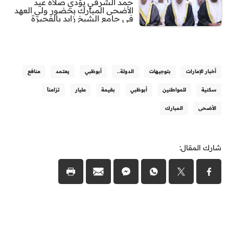
حمد الشرقي يؤدي صلاة عيد
الأضحى المبارك بحضور ولي العهد
في جامع الشيخ زايد بالفجيرة
أخبار الإمارات
بتوجيهات
الدولة..
أبوظبي
يعتمد
منافع
سكنية
للمواطنين
أبوظبي
بقيمة
مليار
تزامناً
الأضحى
المبارك
شارك المقال: