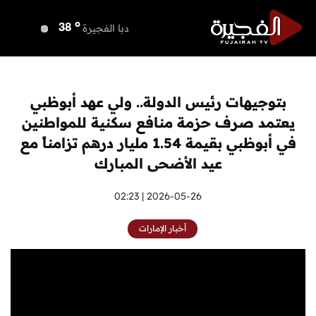
o
دبي
38
o
دبا الفجيرة
38
o
مسافي
38
o
الشارقة
37
o
عجمان
37
بتوجيهات رئيس الدولة.. ولي عهد أبوظبي
o
أم القيوين
37
يعتمد صرف حزمة منافع سكنية للمواطنين
o
راس الخيمة
39
في أبوظبي بقيمة 1.54 مليار درهم تزامناً مع
o
الفجيرة
37
عيد الأضحى المبارك
2026-05-26 | 02:23
أخبار الإمارات