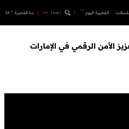
o
دبي
40
o
لسلات
الفجيرة اليوم
دبا الفجيرة
34
Live
o
مسافي
34
o
الشارقة
39
o
عجمان
40
زيز الأمن الرقمي في الإمارات
o
أم القيوين
40
o
راس الخيمة
40
o
الفجيرة
33