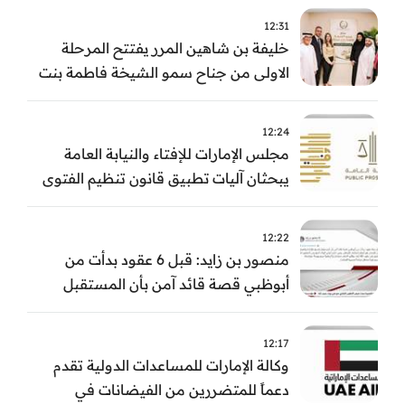
12:31
خليفة بن شاهين المرر يفتتح المرحلة
الاولى من جناح سمو الشيخة فاطمة بنت
مبارك للجراحة النسائية والتوليد في
مستشفى المقاصد
12:24
مجلس الإمارات للإفتاء والنيابة العامة
يبحثان آليات تطبيق قانون تنظيم الفتوى
وضبط المخالفات
12:22
منصور بن زايد: قبل 6 عقود بدأت من
أبوظبي قصة قائد آمن بأن المستقبل
يُصنع بالإرادة والعمل
12:17
وكالة الإمارات للمساعدات الدولية تقدم
دعماً للمتضررين من الفيضانات في