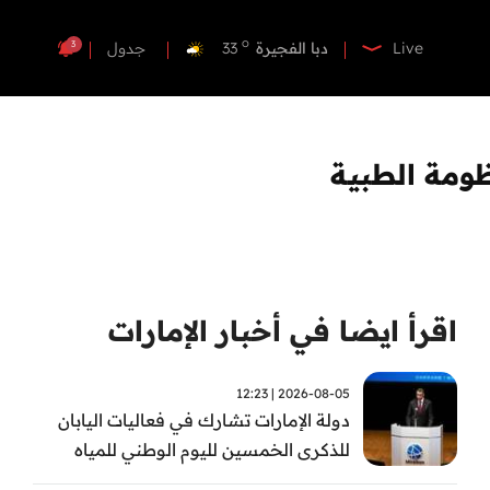
o
دبي
36
o
دبا الفجيرة
33
3
Live
جدول
o
مسافي
33
o
الشارقة
33
o
عجمان
33
ومة الطبية
o
أم القيوين
34
o
راس الخيمة
32
o
الفجيرة
33
اقرأ ايضا في أخبار الإمارات
2026-08-05 | 12:23
دولة الإمارات تشارك في فعاليات اليابان
للذكرى الخمسين لليوم الوطني للمياه
وأسبوع المياه