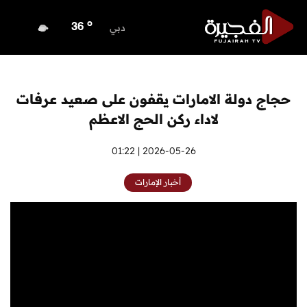
o
ابوظبي
35
o
دبي
36
o
دبا الفجيرة
33
o
مسافي
33
o
الشارقة
33
حجاج دولة الامارات يقفون على صعيد عرفات
o
عجمان
33
لاداء ركن الحج الاعظم
o
أم القيوين
34
o
راس الخيمة
2026-05-26 | 01:22
32
o
الفجيرة
33
أخبار الإمارات