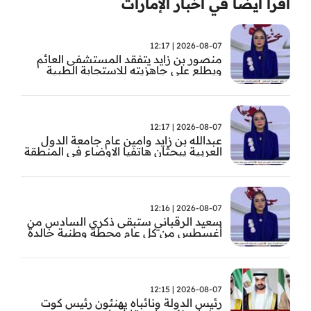
اقرأ ايضا في أخبار الإمارات
2026-08-07 | 12:17
منصور بن زايد يتفقد المستشفى العائم
ويطلع على جاهزيته للاستجابة الطبية
الطارئة
2026-08-07 | 12:17
عبدالله بن زايد وامين عام جامعة الدول
العربية يبحثان هاتفيا الاوضاع في المنطقة
2026-08-07 | 12:16
سعيد الرقباني ستبقى ذكرى السادس من
أغسطس من كل عام محطة وطنية خالدة
في تاريخ الإمارات نستحضر فيها بفخر رؤية
الوالد المؤسس
2026-08-07 | 12:15
رئيس الدولة ونائباه يهنئون رئيس كوت