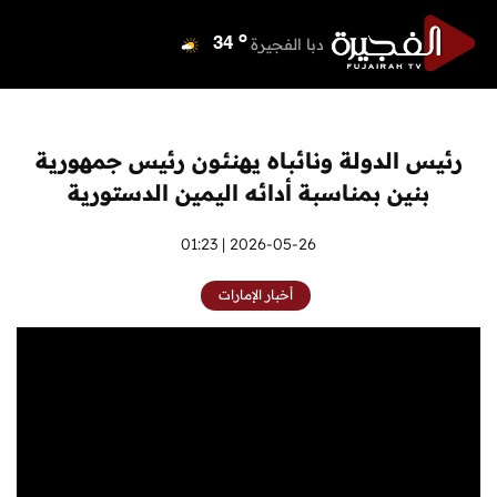
o
دبي
39
o
دبا الفجيرة
34
o
مسافي
34
o
الشارقة
40
o
عجمان
39
رئيس الدولة ونائباه يهنئون رئيس جمهورية
o
أم القيوين
39
بنين بمناسبة أدائه اليمين الدستورية
o
راس الخيمة
39
o
الفجيرة
2026-05-26 | 01:23
34
أخبار الإمارات