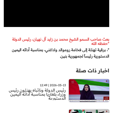
بعث صاحب السمو الشيخ محمد بن زايد آل نهيان، رئيس الدولة
"حفظه الله
"، برقية تهنئة إلى فخامة روموالد واداغني، بمناسبة أدائه اليمين
الدستورية رئيساً لجمهورية بنين
.
اخبار ذات صلة
2026-05-13 | 12:49
رئيس الدولة ونائباه يهنئون رئيس
وزراء بلغاريا بمناسبة ادائه اليمين
الدستورية