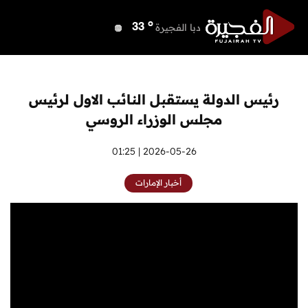
o
دبي
37
o
دبا الفجيرة
33
o
مسافي
33
o
الشارقة
35
o
عجمان
35
رئيس الدولة يستقبل النائب الاول لرئيس
o
أم القيوين
36
مجلس الوزراء الروسي
o
راس الخيمة
33
o
الفجيرة
2026-05-26 | 01:25
33
أخبار الإمارات