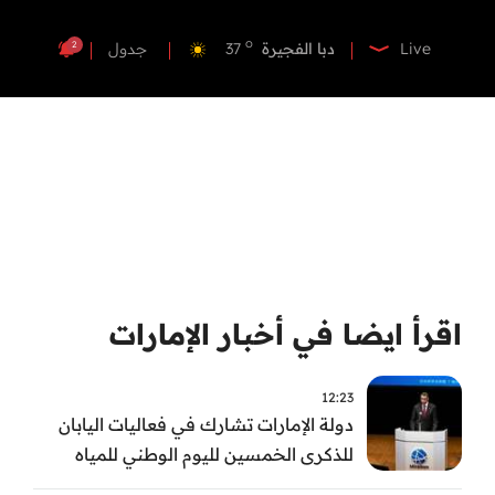
o
دبي
39
o
دبا الفجيرة
37
2
Live
جدول
o
مسافي
37
o
الشارقة
40
o
عجمان
39
o
أم القيوين
39
o
راس الخيمة
40
o
الفجيرة
36
اقرأ ايضا في أخبار الإمارات
12:23
دولة الإمارات تشارك في فعاليات اليابان
للذكرى الخمسين لليوم الوطني للمياه
وأسبوع المياه