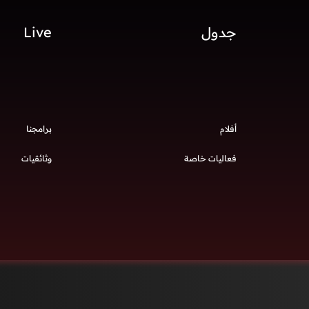
جدول
Live
أفلام
برامجنا
فعاليات خاصة
وثائقيات