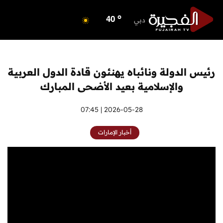
o
ابوظبي
40
o
دبي
40
o
دبا الفجيرة
34
o
مسافي
34
o
الشارقة
41
رئيس الدولة ونائباه يهنئون قادة الدول العربية
o
عجمان
40
والإسلامية بعيد الأضحى المبارك
o
أم القيوين
40
o
راس الخيمة
2026-05-28 | 07:45
39
o
الفجيرة
34
أخبار الإمارات