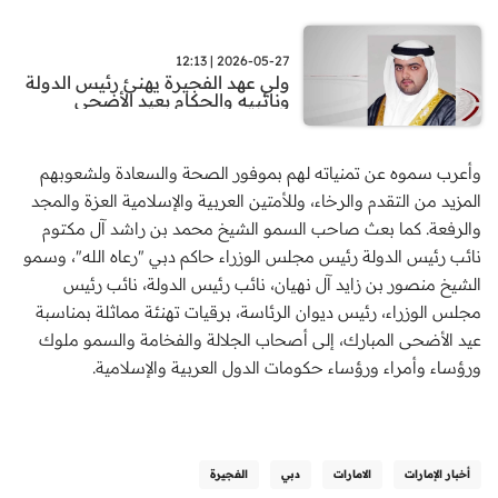
2026-05-27 | 12:13
ولي عهد الفجيرة يهنئ رئيس الدولة
ونائبيه والحكام بعيد الأضحى
وأعرب سموه عن تمنياته لهم بموفور الصحة والسعادة ولشعوبهم
المزيد من التقدم والرخاء، وللأمتين العربية والإسلامية العزة والمجد
والرفعة. كما بعث صاحب السمو الشيخ محمد بن راشد آل مكتوم
نائب رئيس الدولة رئيس مجلس الوزراء حاكم دبي "رعاه الله"، وسمو
الشيخ منصور بن زايد آل نهيان، نائب رئيس الدولة، نائب رئيس
مجلس الوزراء، رئيس ديوان الرئاسة، برقيات تهنئة مماثلة بمناسبة
عيد الأضحى المبارك، إلى أصحاب الجلالة والفخامة والسمو ملوك
ورؤساء وأمراء ورؤساء حكومات الدول العربية والإسلامية.
أخبار الإمارات
الامارات
دبي
الفجيرة