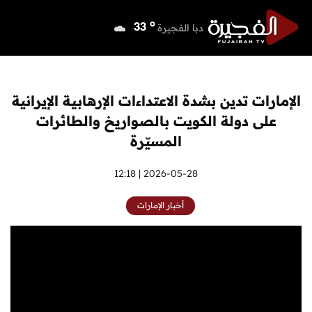
o
دبي
38
o
دبا الفجيرة
33
o
مسافي
33
o
الشارقة
38
o
عجمان
36
الإمارات تدين بشدة الاعتداءات الإرهابية الإيرانية
o
أم القيوين
37
على دولة الكويت بالصواريخ والطائرات
o
راس الخيمة
36
المسيّرة
o
الفجيرة
33
2026-05-28 | 12:18
أخبار الإمارات