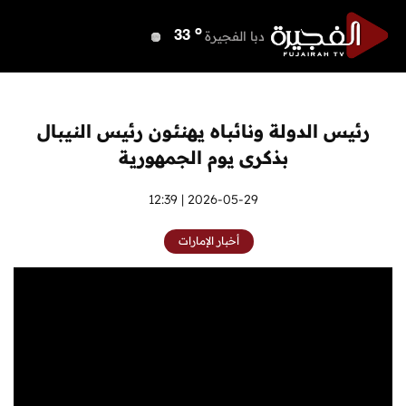
o
دبي
38
o
دبا الفجيرة
33
o
مسافي
33
o
الشارقة
37
o
عجمان
37
رئيس الدولة ونائباه يهنئون رئيس النيبال
o
أم القيوين
37
بذكرى يوم الجمهورية
o
راس الخيمة
37
o
الفجيرة
2026-05-29 | 12:39
33
أخبار الإمارات