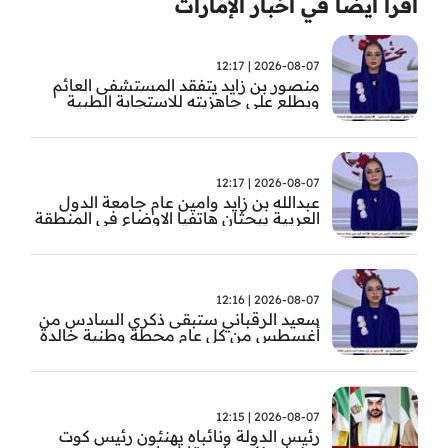
اقرأ ايضا في أخبار الإمارات
2026-08-07 | 12:17
منصور بن زايد يتفقد المستشفى العائم
ويطلع على جاهزيته للاستجابة الطبية
الطارئة
2026-08-07 | 12:17
عبدالله بن زايد وامين عام جامعة الدول
العربية يبحثان هاتفيا الاوضاع في المنطقة
2026-08-07 | 12:16
سعيد الرقباني ستبقى ذكرى السادس من
أغسطس من كل عام محطة وطنية خالدة
في تاريخ الإمارات نستحضر فيها بفخر رؤية
الوالد المؤسس
2026-08-07 | 12:15
رئيس الدولة ونائباه يهنئون رئيس كوت