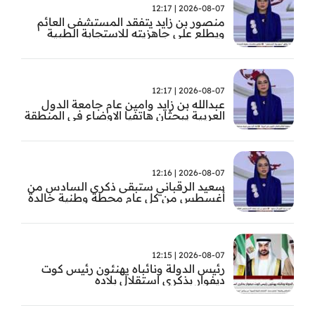
2026-08-07 | 12:17
منصور بن زايد يتفقد المستشفى العائم
ويطلع على جاهزيته للاستجابة الطبية
الطارئة
2026-08-07 | 12:17
عبدالله بن زايد وامين عام جامعة الدول
العربية يبحثان هاتفيا الاوضاع في المنطقة
2026-08-07 | 12:16
سعيد الرقباني ستبقى ذكرى السادس من
أغسطس من كل عام محطة وطنية خالدة
في تاريخ الإمارات نستحضر فيها بفخر رؤية
الوالد المؤسس
2026-08-07 | 12:15
رئيس الدولة ونائباه يهنئون رئيس كوت
ديفوار بذكرى استقلال بلاده