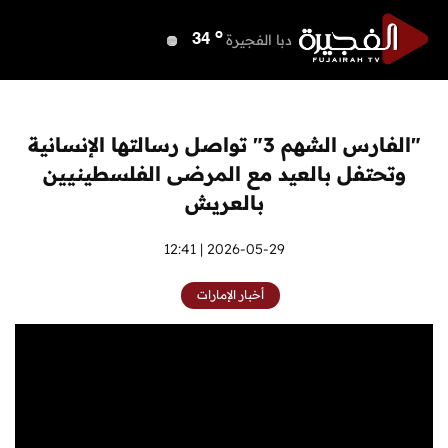
o
دبي
40
o
دبا الفجيرة
34
o
مسافي
34
o
الشارقة
39
o
عجمان
39
"الفارس الشهم 3" تواصل رسالتها الإنسانية
o
أم القيوين
40
وتحتفل بالعيد مع المرضى الفلسطينيين
o
راس الخيمة
39
بالعريش
o
الفجيرة
32
2026-05-29 | 12:41
أخبار الإمارات