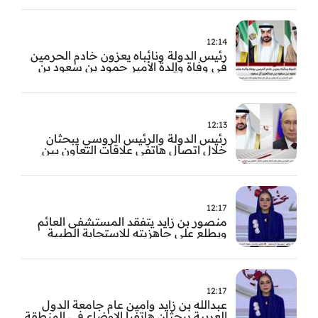
12:14
رئيس الدولة ونائباه يعزون خادم الحرمين
في وفاة والدة الأمير حمود بن سعود بن
عبد العزيز آل سعود
12:13
رئيس الدولة والرئيس الروسي يبحثان
خلال اتصال هاتفي علاقات التعاون بين
البلدين
12:17
منصور بن زايد يتفقد المستشفى العائم
ويطلع على جاهزيته للاستجابة الطبية
الطارئة
12:17
عبدالله بن زايد وامين عام جامعة الدول
العربية يبحثان هاتفيا الاوضاع في المنطقة