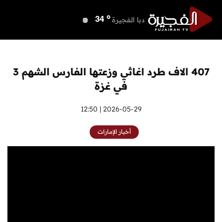
o
دبي
40
o
دبا الفجيرة
34
o
مسافي
34
o
الشارقة
40
o
عجمان
40
407 الاف طرد اغاثي وزعتها الفارس الشهم 3
o
أم القيوين
40
في غزة
o
راس الخيمة
41
o
الفجيرة
2026-05-29 | 12:50
33
أخبار الإمارات