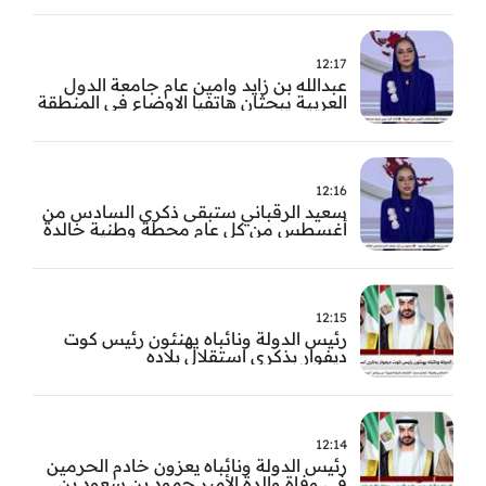
12:17
عبدالله بن زايد وامين عام جامعة الدول
العربية يبحثان هاتفيا الاوضاع في المنطقة
12:16
سعيد الرقباني ستبقى ذكرى السادس من
أغسطس من كل عام محطة وطنية خالدة
في تاريخ الإمارات نستحضر فيها بفخر رؤية
الوالد المؤسس
12:15
رئيس الدولة ونائباه يهنئون رئيس كوت
ديفوار بذكرى استقلال بلاده
12:14
رئيس الدولة ونائباه يعزون خادم الحرمين
في وفاة والدة الأمير حمود بن سعود بن