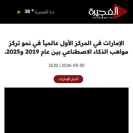
o
دبي
37
o
دبا الفجيرة
38
o
مسافي
38
o
الشارقة
38
o
عجمان
39
الإمارات في المركز الأول عالمياً في نمو تركز
o
أم القيوين
39
مواهب الذكاء الاصطناعي بين عام 2019 و2025،
o
راس الخيمة
37
o
الفجيرة
2026-05-30 | 12:32
36
أخبار الإمارات