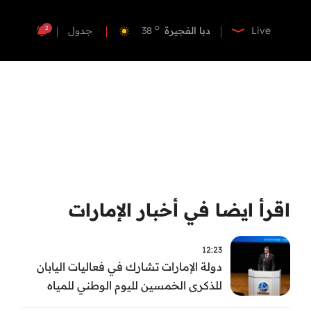
o
دبي
38
o
دبا الفجيرة
38
2
Live
جدول
o
مسافي
38
o
الشارقة
39
o
عجمان
39
o
أم القيوين
38
o
راس الخيمة
40
o
الفجيرة
37
اقرأ ايضا في أخبار الإمارات
12:23
دولة الإمارات تشارك في فعاليات اليابان
للذكرى الخمسين لليوم الوطني للمياه
وأسبوع المياه