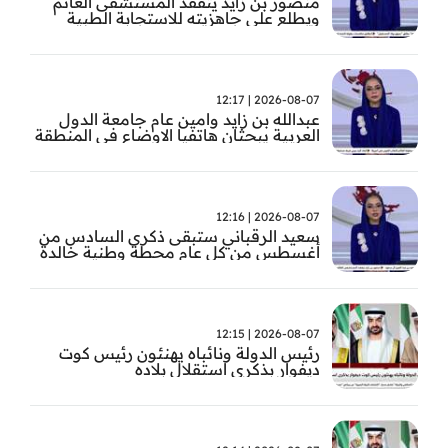
منصور بن زايد يتفقد المستشفى العائم
ويطلع على جاهزيته للاستجابة الطبية
الطارئة
2026-08-07 | 12:17
عبدالله بن زايد وامين عام جامعة الدول
العربية يبحثان هاتفيا الاوضاع في المنطقة
2026-08-07 | 12:16
سعيد الرقباني ستبقى ذكرى السادس من
أغسطس من كل عام محطة وطنية خالدة
في تاريخ الإمارات نستحضر فيها بفخر رؤية
الوالد المؤسس
2026-08-07 | 12:15
رئيس الدولة ونائباه يهنئون رئيس كوت
ديفوار بذكرى استقلال بلاده