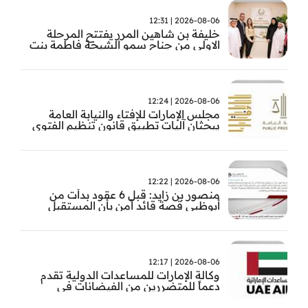
2026-08-06 | 12:31
خليفة بن شاهين المرر يفتتح المرحلة
الاولى من جناح سمو الشيخة فاطمة بنت
مبارك للجراحة النسائية والتوليد في
مستشفى المقاصد
2026-08-06 | 12:24
مجلس الإمارات للإفتاء والنيابة العامة
يبحثان آليات تطبيق قانون تنظيم الفتوى
وضبط المخالفات
2026-08-06 | 12:22
منصور بن زايد: قبل 6 عقود بدأت من
أبوظبي قصة قائد آمن بأن المستقبل
يُصنع بالإرادة والعمل
2026-08-06 | 12:17
وكالة الإمارات للمساعدات الدولية تقدم
دعماً للمتضررين من الفيضانات في
بنغلاديش