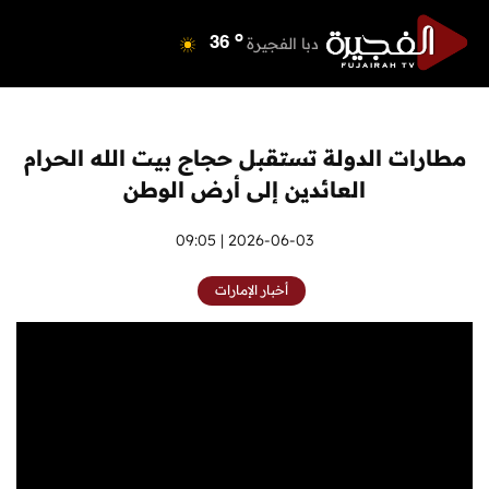
o
دبي
40
o
دبا الفجيرة
36
o
مسافي
36
o
الشارقة
40
o
عجمان
40
مطارات الدولة تستقبل حجاج بيت الله الحرام
o
أم القيوين
39
العائدين إلى أرض الوطن
o
راس الخيمة
40
o
الفجيرة
2026-06-03 | 09:05
35
أخبار الإمارات