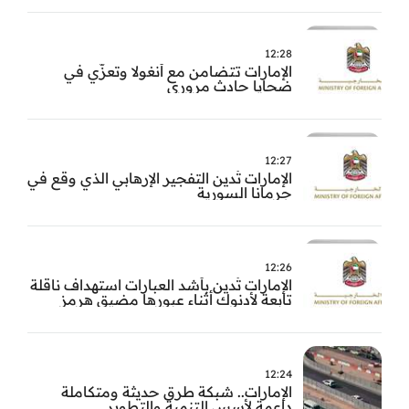
12:28
الإمارات تتضامن مع أنغولا وتعزّي في
ضحايا حادث مروري
12:27
الإمارات تُدين التفجير الإرهابي الذي وقع في
جرمانا السورية
12:26
الإمارات تُدين بأشد العبارات استهداف ناقلة
تابعة لأدنوك أثناء عبورها مضيق هرمز
12:24
الإمارات.. شبكة طرق حديثة ومتكاملة
داعمة لأسس التنمية والتطوير