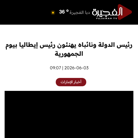
o
دبي
40
o
دبا الفجيرة
36
o
مسافي
36
o
الشارقة
42
o
عجمان
41
رئيس الدولة ونائباه يهنئون رئيس إيطاليا بيوم
o
أم القيوين
39
الجمهورية
o
راس الخيمة
39
o
الفجيرة
2026-06-03 | 09:07
35
أخبار الإمارات