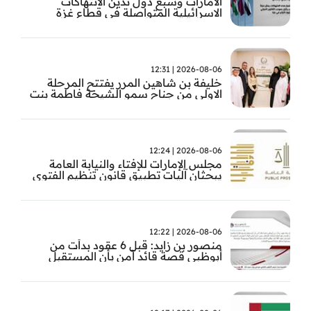
الامارات وسبع دول تدين الانتهاكات
الاسرائيلية المتواصلة في قطاع غزة
2026-08-06 | 12:31
خليفة بن شاهين المرر يفتتح المرحلة
الاولى من جناح سمو الشيخة فاطمة بنت
مبارك للجراحة النسائية والتوليد في
مستشفى المقاصد
2026-08-06 | 12:24
مجلس الإمارات للإفتاء والنيابة العامة
يبحثان آليات تطبيق قانون تنظيم الفتوى
وضبط المخالفات
2026-08-06 | 12:22
منصور بن زايد: قبل 6 عقود بدأت من
أبوظبي قصة قائد آمن بأن المستقبل
يُصنع بالإرادة والعمل