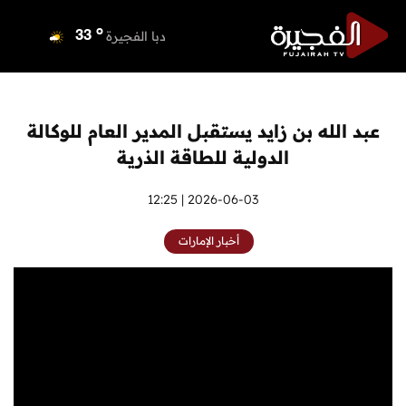
o
دبي
35
o
دبا الفجيرة
33
o
مسافي
33
o
الشارقة
33
o
عجمان
33
عبد الله بن زايد يستقبل المدير العام للوكالة
o
أم القيوين
33
الدولية للطاقة الذرية
o
راس الخيمة
34
o
الفجيرة
2026-06-03 | 12:25
33
أخبار الإمارات