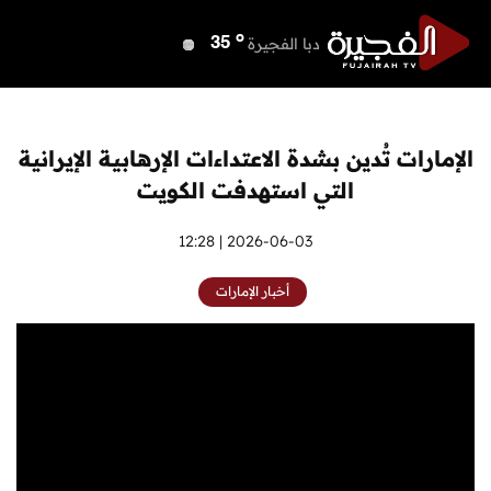
o
دبي
38
o
دبا الفجيرة
35
o
مسافي
35
o
الشارقة
37
o
عجمان
37
الإمارات تُدين بشدة الاعتداءات الإرهابية الإيرانية
o
أم القيوين
37
التي استهدفت الكويت
o
راس الخيمة
37
o
الفجيرة
2026-06-03 | 12:28
34
أخبار الإمارات