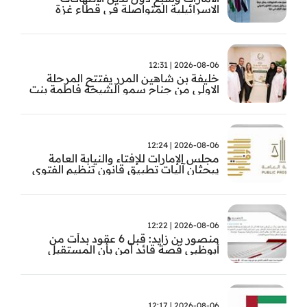
الاسرائيلية المتواصلة في قطاع غزة
2026-08-06 | 12:31
خليفة بن شاهين المرر يفتتح المرحلة
الاولى من جناح سمو الشيخة فاطمة بنت
مبارك للجراحة النسائية والتوليد في
مستشفى المقاصد
2026-08-06 | 12:24
مجلس الإمارات للإفتاء والنيابة العامة
يبحثان آليات تطبيق قانون تنظيم الفتوى
وضبط المخالفات
2026-08-06 | 12:22
منصور بن زايد: قبل 6 عقود بدأت من
أبوظبي قصة قائد آمن بأن المستقبل
يُصنع بالإرادة والعمل
2026-08-06 | 12:17