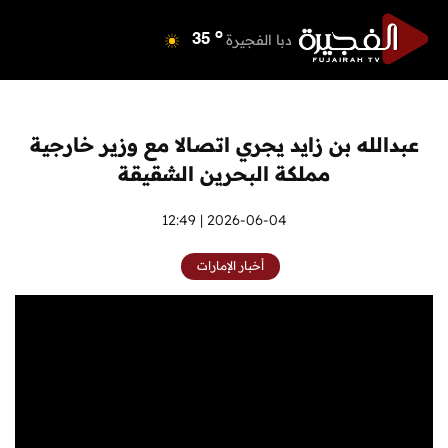
o
دبي
40
o
دبا الفجيرة
35
o
مسافي
35
o
الشارقة
41
o
عجمان
40
عبدالله بن زايد يجري اتصالا مع وزير خارجية
o
أم القيوين
39
مملكة البحرين الشقيقة
o
راس الخيمة
40
o
الفجيرة
2026-06-04 | 12:49
34
أخبار الإمارات