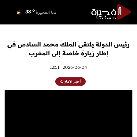
o
دبي
37
o
دبا الفجيرة
33
o
مسافي
33
o
الشارقة
34
o
عجمان
34
رئيس الدولة يلتقي الملك محمد السادس في
o
أم القيوين
34
إطار زيارة خاصة إلى المغرب
o
راس الخيمة
34
o
الفجيرة
2026-06-04 | 12:51
33
أخبار الإمارات