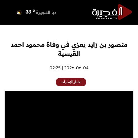
o
دبي
35
o
دبا الفجيرة
33
o
مسافي
33
o
الشارقة
33
o
عجمان
33
منصور بن زايد يعزي في وفاة محمود احمد
o
أم القيوين
33
القيسية
o
راس الخيمة
34
o
الفجيرة
2026-06-04 | 02:25
33
أخبار الإمارات