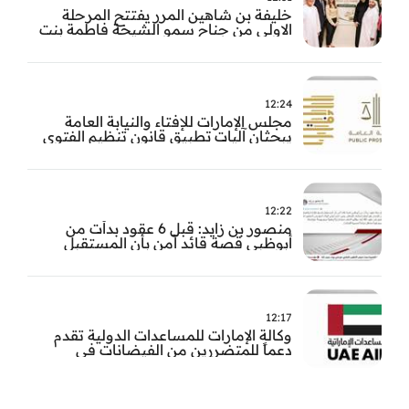
خليفة بن شاهين المرر يفتتح المرحلة
الاولى من جناح سمو الشيخة فاطمة بنت
مبارك للجراحة النسائية والتوليد في
مستشفى المقاصد
12:24
مجلس الإمارات للإفتاء والنيابة العامة
يبحثان آليات تطبيق قانون تنظيم الفتوى
وضبط المخالفات
12:22
منصور بن زايد: قبل 6 عقود بدأت من
أبوظبي قصة قائد آمن بأن المستقبل
يُصنع بالإرادة والعمل
12:17
وكالة الإمارات للمساعدات الدولية تقدم
دعماً للمتضررين من الفيضانات في
بنغلاديش