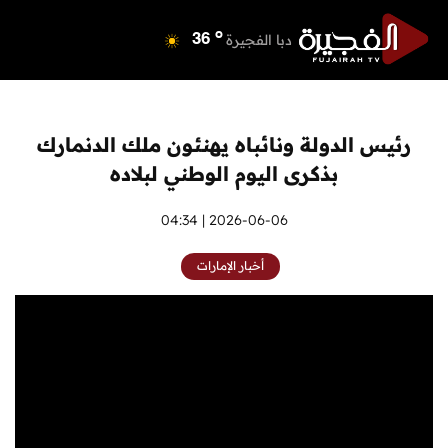
o
دبي
39
o
دبا الفجيرة
36
o
مسافي
36
o
الشارقة
40
o
عجمان
40
رئيس الدولة ونائباه يهنئون ملك الدنمارك
o
أم القيوين
39
بذكرى اليوم الوطني لبلاده
o
راس الخيمة
40
o
الفجيرة
2026-06-06 | 04:34
35
أخبار الإمارات