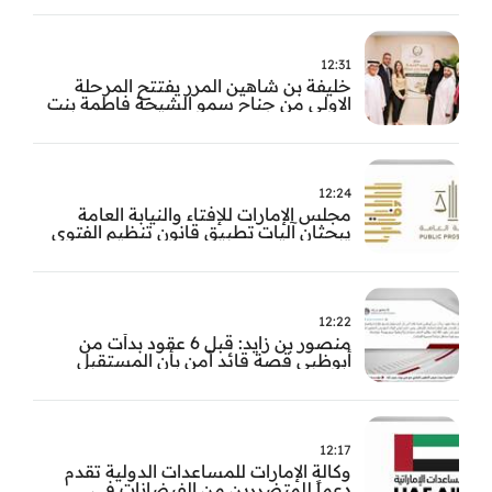
12:31
خليفة بن شاهين المرر يفتتح المرحلة
الاولى من جناح سمو الشيخة فاطمة بنت
مبارك للجراحة النسائية والتوليد في
مستشفى المقاصد
12:24
مجلس الإمارات للإفتاء والنيابة العامة
يبحثان آليات تطبيق قانون تنظيم الفتوى
وضبط المخالفات
12:22
منصور بن زايد: قبل 6 عقود بدأت من
أبوظبي قصة قائد آمن بأن المستقبل
يُصنع بالإرادة والعمل
12:17
وكالة الإمارات للمساعدات الدولية تقدم
دعماً للمتضررين من الفيضانات في