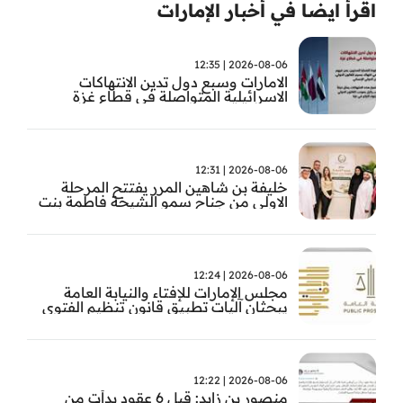
اقرأ ايضا في أخبار الإمارات
2026-08-06 | 12:35
الامارات وسبع دول تدين الانتهاكات
الاسرائيلية المتواصلة في قطاع غزة
2026-08-06 | 12:31
خليفة بن شاهين المرر يفتتح المرحلة
الاولى من جناح سمو الشيخة فاطمة بنت
مبارك للجراحة النسائية والتوليد في
مستشفى المقاصد
2026-08-06 | 12:24
مجلس الإمارات للإفتاء والنيابة العامة
يبحثان آليات تطبيق قانون تنظيم الفتوى
وضبط المخالفات
2026-08-06 | 12:22
منصور بن زايد: قبل 6 عقود بدأت من