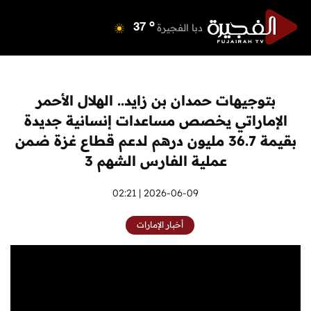
o
دبي
39
o
دبا الفجيرة
37
o
مسافي
37
o
الشارقة
42
o
عجمان
40
بتوجيهات حمدان بن زايد.. الهلال الأحمر
o
أم القيوين
40
الإماراتي يخصص مساعدات إنسانية جديدة
o
راس الخيمة
39
بقيمة 36.7 مليون درهم لدعم قطاع غزة ضمن
o
الفجيرة
35
عملية الفارس الشهم 3
2026-06-09 | 02:21
أخبار الإمارات