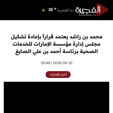
o
دبي
39
o
دبا الفجيرة
35
o
مسافي
35
o
الشارقة
42
o
عجمان
40
محمد بن راشد يعتمد قراراً بإعادة تشكيل
o
أم القيوين
39
مجلس إدارة مؤسسة الإمارات للخدمات
o
راس الخيمة
40
الصحية برئاسة أحمد بن علي الصايغ
o
الفجيرة
34
2026-06-10 | 05:48
أخبار الإمارات