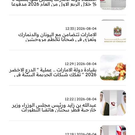
% خلال الربع الاول من العام 2026 مدفوعا
بأداء القطاعات غير النفطية
2026-08-04 | 12:33
الامارات تتضامن مع اليونان والدنمارك
وتعزي في ضحايا تحطم مروحيتين
2026-08-04 | 12:29
بقيادة دولة الامارات .. عملية " الدرع الاخضر
2026 " تفكك شبكات الجريمة البيئية في
حوض الامازون
2026-08-04 | 12:22
عبدالله بن زايد ورئيس مجلس الوزراء وزير
خارجية قطر يبحثان هاتفيا التطورات
الاقليمية
2026-08-04 | 12:19