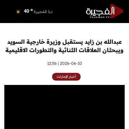
o
دبي
40
o
دبا الفجيرة
40
o
مسافي
40
o
الشارقة
42
o
عجمان
40
عبدالله بن زايد يستقبل وزيرة خارجية السويد
o
أم القيوين
40
ويبحثان العلاقات الثنائية والتطورات الاقليمية
o
راس الخيمة
40
o
الفجيرة
2026-06-10 | 12:56
38
أخبار الإمارات