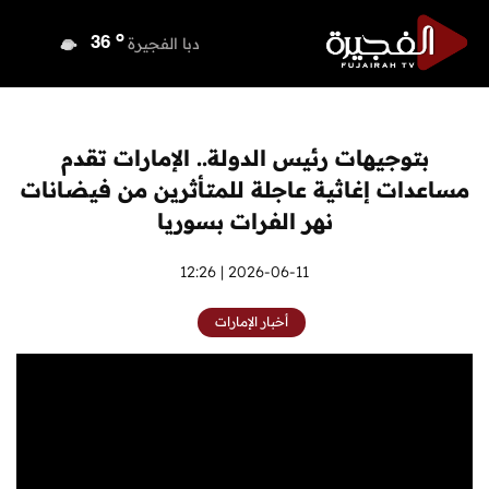
o
دبي
37
o
دبا الفجيرة
36
o
مسافي
36
o
الشارقة
36
o
عجمان
36
بتوجيهات رئيس الدولة.. الإمارات تقدم
o
أم القيوين
36
مساعدات إغاثية عاجلة للمتأثرين من فيضانات
o
راس الخيمة
36
نهر الفرات بسوريا
o
الفجيرة
34
2026-06-11 | 12:26
أخبار الإمارات