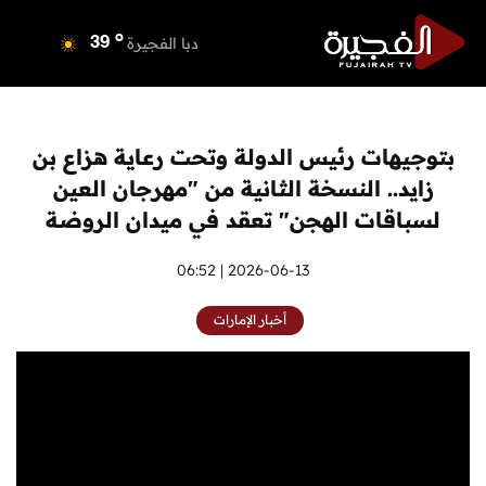
o
دبي
40
o
دبا الفجيرة
39
o
مسافي
39
o
الشارقة
42
o
عجمان
40
بتوجيهات رئيس الدولة وتحت رعاية هزاع بن
o
أم القيوين
40
زايد.. النسخة الثانية من "مهرجان العين
o
راس الخيمة
40
لسباقات الهجن" تعقد في ميدان الروضة
o
الفجيرة
38
2026-06-13 | 06:52
أخبار الإمارات