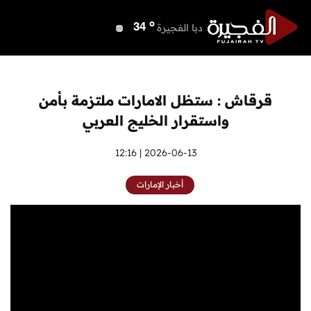
o
دبي
40
o
دبا الفجيرة
34
o
مسافي
34
o
الشارقة
40
o
عجمان
40
قرقاش : ستظل الامارات ملتزمة بأمن
o
أم القيوين
40
واستقرار الخليج العربي
o
راس الخيمة
41
o
الفجيرة
2026-06-13 | 12:16
33
أخبار الإمارات