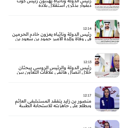
رئيس الدولة ونائباه يهنئون رئيس كوت
ديفوار بذكرى استقلال بلاده
12:14
رئيس الدولة ونائباه يعزون خادم الحرمين
في وفاة والدة الأمير حمود بن سعود بن
عبد العزيز آل سعود
12:13
رئيس الدولة والرئيس الروسي يبحثان
خلال اتصال هاتفي علاقات التعاون بين
البلدين
12:17
منصور بن زايد يتفقد المستشفى العائم
ويطلع على جاهزيته للاستجابة الطبية
الطارئة