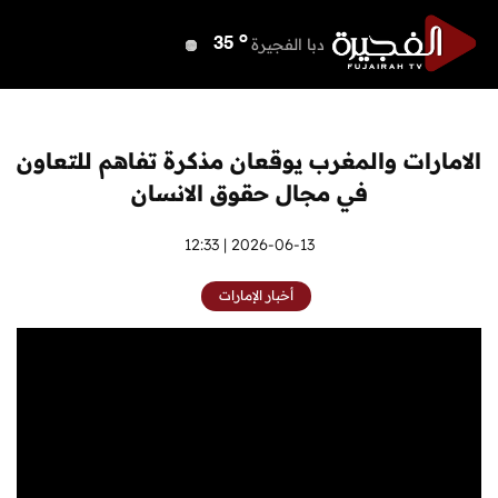
o
دبي
37
o
دبا الفجيرة
35
o
مسافي
35
o
الشارقة
35
o
عجمان
35
الامارات والمغرب يوقعان مذكرة تفاهم للتعاون
o
أم القيوين
35
في مجال حقوق الانسان
o
راس الخيمة
35
o
الفجيرة
2026-06-13 | 12:33
34
أخبار الإمارات