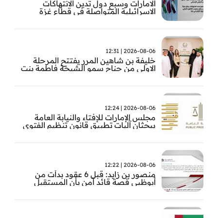
الامارات وسبع دول تدين الانتهاكات
الاسرائيلية المتواصلة في قطاع غزة
2026-08-06 | 12:31
خليفة بن شاهين المرر يفتتح المرحلة
الاولى من جناح سمو الشيخة فاطمة بنت
مبارك للجراحة النسائية والتوليد في
مستشفى المقاصد
2026-08-06 | 12:24
مجلس الإمارات للإفتاء والنيابة العامة
يبحثان آليات تطبيق قانون تنظيم الفتوى
وضبط المخالفات
2026-08-06 | 12:22
منصور بن زايد: قبل 6 عقود بدأت من
أبوظبي قصة قائد آمن بأن المستقبل
يُصنع بالإرادة والعمل