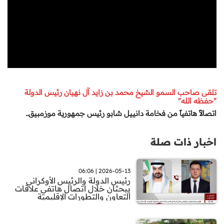
تلقى صاحب السمو الشيخ محمد بن زايد آل نهيان رئيس الدولة
"حفظه الله"
اتصالاً هاتفياً من فخامة دانييل شابو رئيس جمهورية موزمبيق
..
اخبار ذات صلة
2026-05-13 | 06:06
رئيس الدولة والرئيس الأوكراني
يبحثان خلال اتصال هاتفي علاقات
التعاون والتطورات الإقليمية