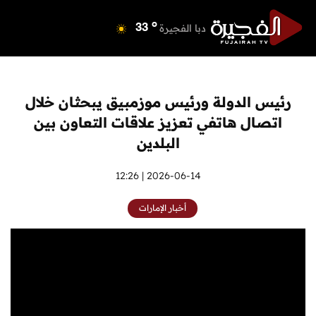
o
دبي
36
o
دبا الفجيرة
33
o
مسافي
33
o
الشارقة
34
o
عجمان
34
رئيس الدولة ورئيس موزمبيق يبحثان خلال
o
أم القيوين
34
اتصال هاتفي تعزيز علاقات التعاون بين
o
راس الخيمة
35
البلدين
o
الفجيرة
32
2026-06-14 | 12:26
أخبار الإمارات