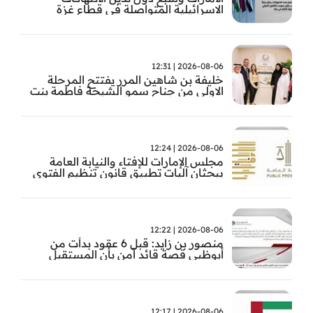
الاسرائيلية المتواصلة في قطاع غزة
2026-08-06 | 12:31
خليفة بن شاهين المرر يفتتح المرحلة
الاولى من جناح سمو الشيخة فاطمة بنت
مبارك للجراحة النسائية والتوليد في
مستشفى المقاصد
2026-08-06 | 12:24
مجلس الإمارات للإفتاء والنيابة العامة
يبحثان آليات تطبيق قانون تنظيم الفتوى
وضبط المخالفات
2026-08-06 | 12:22
منصور بن زايد: قبل 6 عقود بدأت من
أبوظبي قصة قائد آمن بأن المستقبل
يُصنع بالإرادة والعمل
2026-08-06 | 12:17