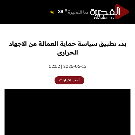
o
دبي
40
o
دبا الفجيرة
38
o
مسافي
38
o
الشارقة
41
o
عجمان
40
بدء تطبيق سياسة حماية العمالة من الاجهاد
o
أم القيوين
39
الحراري
o
راس الخيمة
39
o
الفجيرة
2026-06-15 | 02:02
36
أخبار الإمارات