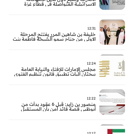
الاسرائيلية المتواصلة في قطاع غزة
12:31
خليفة بن شاهين المرر يفتتح المرحلة
الاولى من جناح سمو الشيخة فاطمة بنت
مبارك للجراحة النسائية والتوليد في
مستشفى المقاصد
12:24
مجلس الإمارات للإفتاء والنيابة العامة
يبحثان آليات تطبيق قانون تنظيم الفتوى
وضبط المخالفات
12:22
منصور بن زايد: قبل 6 عقود بدأت من
أبوظبي قصة قائد آمن بأن المستقبل
يُصنع بالإرادة والعمل
12:17