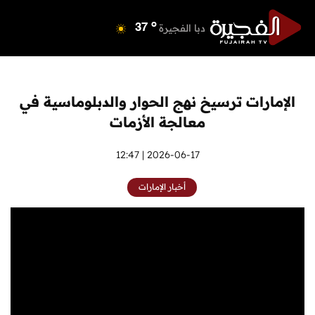
o
دبي
40
o
دبا الفجيرة
37
o
مسافي
37
o
الشارقة
41
o
عجمان
41
الإمارات ترسيخ نهج الحوار والدبلوماسية في
o
أم القيوين
40
معالجة الأزمات
o
راس الخيمة
40
o
الفجيرة
2026-06-17 | 12:47
36
أخبار الإمارات